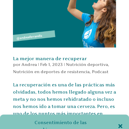
La mejor manera de recuperar
por
Andrea
|
Feb 1, 2023
|
Nutrición deportiva
,
Nutrición en deportes de resistencia
,
Podcast
La recuperación es una de las prácticas más
olvidadas, todos hemos llegado alguna vez a
meta y no nos hemos rehidratado o incluso
nos hemos ido a tomar una cerveza. Pero, es
uno de los puntos más importantes en
rendimiento deportivo. En este artículo voy
Consentimiento de las
a repasar la...