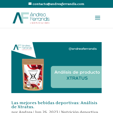
contacto@andreaferrandis.com
Las mejores bebidas deportivas: Análisis
de Xtratus.
por
Andrea
|
Jun 26, 2023
|
Nutrición deportiva
,