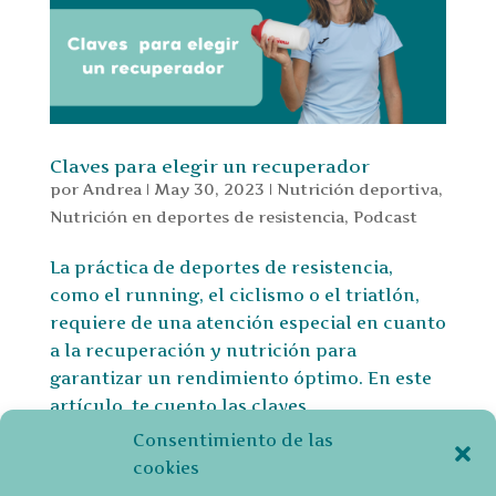
Claves para elegir un recuperador
por
Andrea
|
May 30, 2023
|
Nutrición deportiva
,
Nutrición en deportes de resistencia
,
Podcast
La práctica de deportes de resistencia,
como el running, el ciclismo o el triatlón,
requiere de una atención especial en cuanto
a la recuperación y nutrición para
garantizar un rendimiento óptimo. En este
artículo, te cuento las claves
fundamentales para elegir un...
Consentimiento de las
cookies