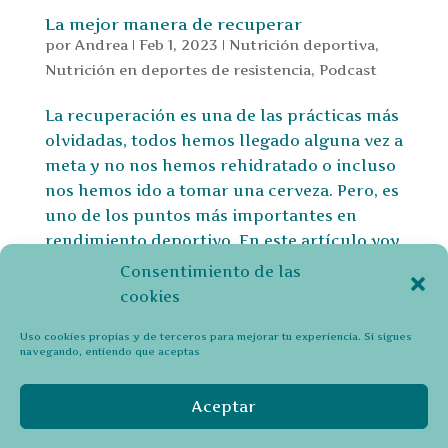
La mejor manera de recuperar
por
Andrea
|
Feb 1, 2023
|
Nutrición deportiva
,
Nutrición en deportes de resistencia
,
Podcast
La recuperación es una de las prácticas más
olvidadas, todos hemos llegado alguna vez a
meta y no nos hemos rehidratado o incluso
nos hemos ido a tomar una cerveza. Pero, es
uno de los puntos más importantes en
rendimiento deportivo. En este artículo voy
a repasar la...
Consentimiento de las
cookies
« Entradas más antiguas
Uso cookies propias y de terceros para mejorar tu experiencia. Si sigues
navegando, entiendo que aceptas
Política de Privacidad y Cookies (UE)
Declaración de privacidad
Aviso legal
Aceptar