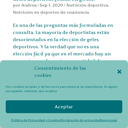
por
Andrea
|
Sep 1, 2020
|
Nutrición deportiva
,
Nutrición en deportes de resistencia
Es una de las preguntas más formuladas en
consulta. La mayoría de deportistas están
desorientados en la elección de geles
deportivos. Y la verdad que no es una
elección fácil ya que en el mercado hay un
gran número de opciones, cantidad de
marcas, tipo de...
Consentimiento de las
cookies
Uso cookies propias y de terceros para mejorar tu experiencia. Si sigues
Política de Privacidad y Cookies (UE)
navegando, entiendo que aceptas
Declaración de privacidad
Aviso legal
Aceptar
© 2026 Andrea Ferrandis
Política de Privacidad y Cookies
Declaración de privacidad
Impressum