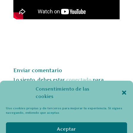
Enviar comentario
Lo siento, debes estar
conectado
para
publicar un comentario.
Consentimiento de las
cookies
Uso cookies propias y de terceros para mejorar tu experiencia. Si sigues
navegando, entiendo que aceptas
Política de Privacidad y Cookies (UE)
Declaración de privacidad
Aviso legal
Aceptar